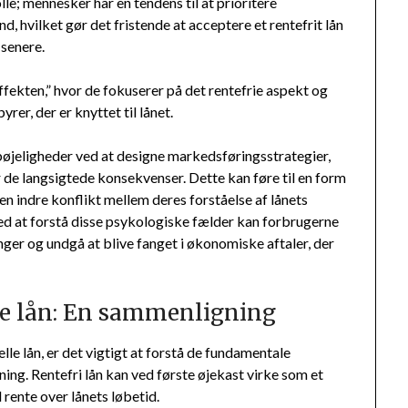
le; mennesker har en tendens til at prioritere
nd, hvilket gør det fristende at acceptere et rentefrit lån
senere.
fekten,” hvor de fokuserer på det rentefrie aspekt og
er, der er knyttet til lånet.
bøjeligheder ved at designe markedsføringsstrategier,
de langsigtede konsekvenser. Dette kan føre til en form
en indre konflikt mellem deres forståelse af lånets
ed at forstå disse psykologiske fælder kan forbrugerne
nger og undgå at blive fanget i økonomiske aftaler, der
lle lån: En sammenligning
le lån, er det vigtigt at forstå de fundamentale
ing. Rentefri lån kan ved første øjekast virke som et
 rente over lånets løbetid.