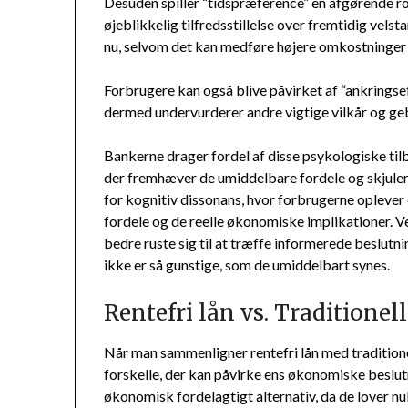
Desuden spiller “tidspræference” en afgørende rol
øjeblikkelig tilfredsstillelse over fremtidig velsta
nu, selvom det kan medføre højere omkostninger 
Forbrugere kan også blive påvirket af “ankringsef
dermed undervurderer andre vigtige vilkår og gebyr
Bankerne drager fordel af disse psykologiske til
der fremhæver de umiddelbare fordele og skjuler 
for kognitiv dissonans, hvor forbrugerne oplever 
fordele og de reelle økonomiske implikationer. V
bedre ruste sig til at træffe informerede beslutni
ikke er så gunstige, som de umiddelbart synes.
Rentefri lån vs. Traditione
Når man sammenligner rentefri lån med traditionel
forskelle, der kan påvirke ens økonomiske beslutn
økonomisk fordelagtigt alternativ, da de lover nul