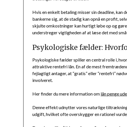
Hvis en enkelt betaling misser sin deadline, kan de
bankerne sig, at de stadig kan opnå en profit, se
skjulte omkostninger kan hurtigt løbe op og gøre d
understreger vigtigheden af at læse det med småt 
Psykologiske fælder: Hvorfo
Psykologiske fælder spiller en central rolle i, hv
attraktive rentefri lån. En af de mest fremtræden
fejlagtigt antager, at “gratis” eller “rentefri” nø
involveret.
Her finder du mere information om
lån penge ude
Denne effekt udnytter vores naturlige tiltræknin
udgift, hvilket ofte overskygger en rationel vurd