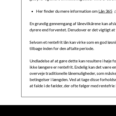
Her finder du mere information om
Lån 365
En grundig gennemgang af lånevilkårene kan afslør
dyrere end forventet. Derudover er det vigtigt at
Selvom et rentefrit lån kan virke som en god løsning
tilbage inden for den aftalte periode.
Undladelse af at gøre dette kan resultere i høje 
ikke længere er rentefrit. Endelig kan det være e
overveje traditionelle lånemuligheder, som måsk
betingelser i længden. Ved at tage disse forhold
at falde i de fælder, der ofte følger med rentefrie 