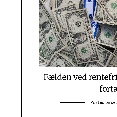
Fælden ved rentefr
fort
Posted on
se