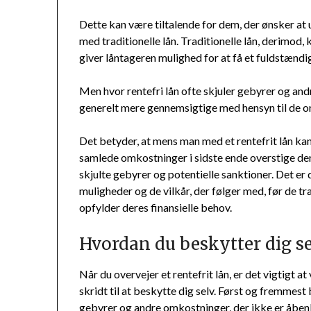
Dette kan være tiltalende for dem, der ønsker at
med traditionelle lån. Traditionelle lån, derimod,
giver låntageren mulighed for at få et fuldstændi
Men hvor rentefri lån ofte skjuler gebyrer og andr
generelt mere gennemsigtige med hensyn til de o
Det betyder, at mens man med et rentefrit lån kan
samlede omkostninger i sidste ende overstige dem 
skjulte gebyrer og potentielle sanktioner. Det er
muligheder og de vilkår, der følger med, før de t
opfylder deres finansielle behov.
Hvordan du beskytter dig se
Når du overvejer et rentefrit lån, er det vigtigt
skridt til at beskytte dig selv. Først og fremmes
gebyrer og andre omkostninger, der ikke er åbenl