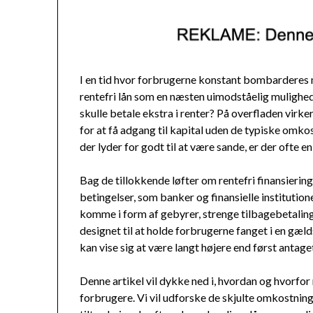
I en tid hvor forbrugerne konstant bombarderes m
rentefri lån som en næsten uimodståelig mulighe
skulle betale ekstra i renter? På overfladen vir
for at få adgang til kapital uden de typiske om
der lyder for godt til at være sande, er der ofte en
Bag de tillokkende løfter om rentefri finansieri
betingelser, som banker og finansielle instituti
komme i form af gebyrer, strenge tilbagebetaling
designet til at holde forbrugerne fanget i en gælds
kan vise sig at være langt højere end først antage
Denne artikel vil dykke ned i, hvordan og hvorfor
forbrugere. Vi vil udforske de skjulte omkostni