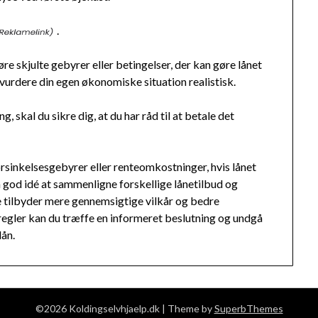
.
e skjulte gebyrer eller betingelser, der kan gøre lånet
 vurdere din egen økonomiske situation realistisk.
, skal du sikre dig, at du har råd til at betale det
forsinkelsesgebyrer eller renteomkostninger, hvis lånet
n god idé at sammenligne forskellige lånetilbud og
e tilbyder mere gennemsigtige vilkår og bedre
sregler kan du træffe en informeret beslutning og undgå
lån.
©2026 Koldingselvhjaelp.dk
| Theme by
SuperbThemes