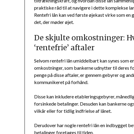
tiltrækningskraft, og hvordan disse lån sammenlig
praktiske råd til at navigere i dette komplekse l
Rentefri lån kan ved første øjekast virke som en g
det, der møder øjet.
De skjulte omkostninger: H
‘rentefrie’ aftaler
Selvom rentefri lån umiddelbart kan synes som en 
omkostninger, som bankerne udnytter til deres fo
penge på disse aftaler, er gennem gebyrer og and
kommunikeret på forhånd.
Disse kan inkludere etableringsgebyrer, månedli
forsinkede betalinger. Desuden kan bankerne og
vilkår eller for tidlig indfrielse af lånet.
Derudover har nogle rentefri lån en indbygget beti
betalinger foretages til tiden.