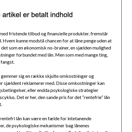
ed fristende tilbud og finansielle produkter, fremstår
d. Hvem kunne modstå chancen for at låne penge uden at
ker det som en økonomisk no-brainer, en sjælden mulighed
kostninger forbundet med lån. Men som med mange ting,
 fangst.
ng gemmer sig en række skjulte omkostninger og
oner sjældent reklamerer med. Disse omkostninger kan
sbetingelser, eller endda psykologiske strategier
cyklus. Det er her, den sande pris for det “rentefrie” lån
t.
 rentefri lån kan være en fælde for intetanende
nger, de psykologiske mekanismer bag lånenes