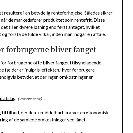
t resultere i en betydelig renteforhøjelse. Således sikrer
lv når de markedsfører produktet som rentefrit. Disse
et til en dyrere løsning end først antaget, hvilket
og forstå de fulde vilkår, inden man indgår en aftale.
r forbrugerne bliver fanget
orfor forbrugerne ofte bliver fanget i tilsyneladende
de fælder er “nulpris-effekten,” hvor forbrugere
dvendigvis betyder, at der ingen omkostninger er
n afslag
.
g til tilbud, der ikke umiddelbart kræver en økonomisk
ering af de samlede omkostninger ved lånet.