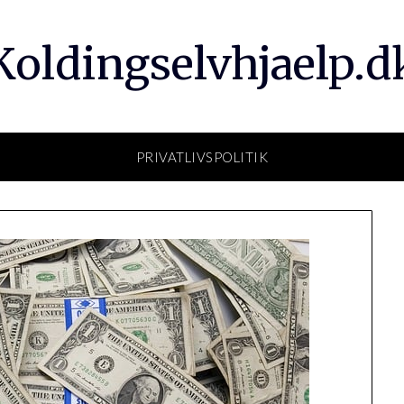
Koldingselvhjaelp.d
PRIVATLIVSPOLITIK