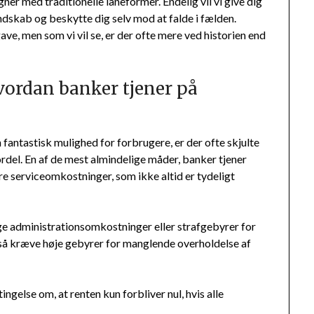
ner med traditionelle låneformer. Endelig vil vi give dig
andskab og beskytte dig selv mod at falde i fælden.
ave, men som vi vil se, er der ofte mere ved historien end
vordan banker tjener på
fantastisk mulighed for forbrugere, er der ofte skjulte
rdel. En af de mest almindelige måder, banker tjener
re serviceomkostninger, som ikke altid er tydeligt
ge administrationsomkostninger eller strafgebyrer for
så kræve høje gebyrer for manglende overholdelse af
ngelse om, at renten kun forbliver nul, hvis alle