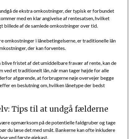
 undgå de ekstra omkostninger, der typisk er forbundet
 kommer med en klar angivelse af rentesatsen, hvilket
gt billede af de samlede omkostninger over tid.
e omkostninger i lånebetingelserne, er traditionelle lån
mkostninger, der kan forventes.
 blive fristet af det umiddelbare fravær af rente, kan de
ved et traditionelt lån, når man tager højde for alle
 derfor afgørende, at forbrugerne nøje overvejer begge
ræffer en beslutning om, hvilken lånetype der bedst
lv: Tips til at undgå fælderne
 at være opmærksom på de potentielle faldgruber og tage
t bør du læse det med småt. Bankerne kan ofte inkludere
yse ved første øjekast.