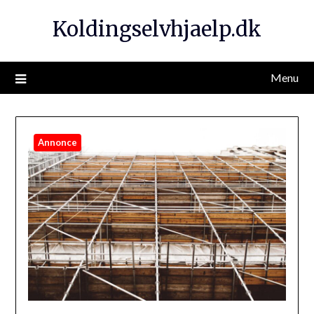
Koldingselvhjaelp.dk
Menu
Annonce