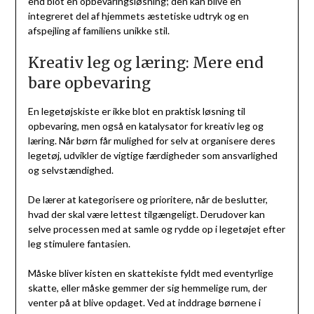
end blot en opbevaringsløsning; den kan blive en
integreret del af hjemmets æstetiske udtryk og en
afspejling af familiens unikke stil.
Kreativ leg og læring: Mere end
bare opbevaring
En legetøjskiste er ikke blot en praktisk løsning til
opbevaring, men også en katalysator for kreativ leg og
læring. Når børn får mulighed for selv at organisere deres
legetøj, udvikler de vigtige færdigheder som ansvarlighed
og selvstændighed.
De lærer at kategorisere og prioritere, når de beslutter,
hvad der skal være lettest tilgængeligt. Derudover kan
selve processen med at samle og rydde op i legetøjet efter
leg stimulere fantasien.
Måske bliver kisten en skattekiste fyldt med eventyrlige
skatte, eller måske gemmer der sig hemmelige rum, der
venter på at blive opdaget. Ved at inddrage børnene i