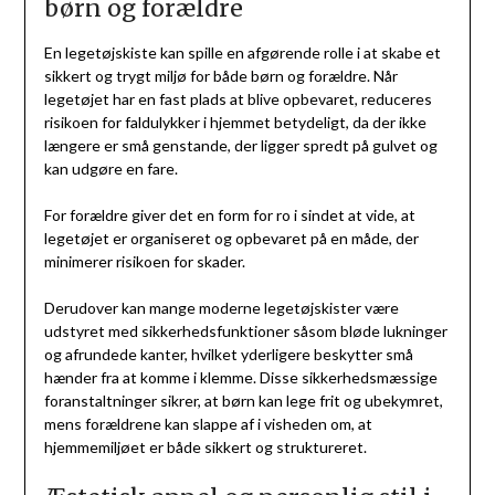
børn og forældre
En legetøjskiste kan spille en afgørende rolle i at skabe et
sikkert og trygt miljø for både børn og forældre. Når
legetøjet har en fast plads at blive opbevaret, reduceres
risikoen for faldulykker i hjemmet betydeligt, da der ikke
længere er små genstande, der ligger spredt på gulvet og
kan udgøre en fare.
For forældre giver det en form for ro i sindet at vide, at
legetøjet er organiseret og opbevaret på en måde, der
minimerer risikoen for skader.
Derudover kan mange moderne legetøjskister være
udstyret med sikkerhedsfunktioner såsom bløde lukninger
og afrundede kanter, hvilket yderligere beskytter små
hænder fra at komme i klemme. Disse sikkerhedsmæssige
foranstaltninger sikrer, at børn kan lege frit og ubekymret,
mens forældrene kan slappe af i visheden om, at
hjemmemiljøet er både sikkert og struktureret.