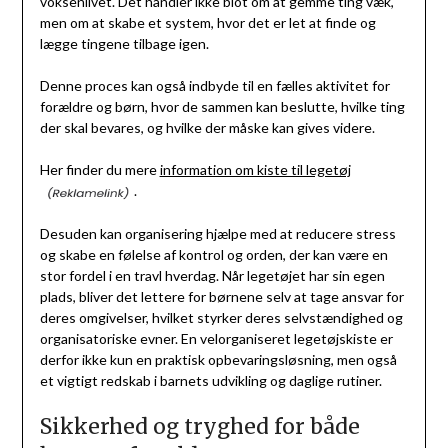
voksenlivet. Det handler ikke blot om at gemme ting væk,
men om at skabe et system, hvor det er let at finde og
lægge tingene tilbage igen.
Denne proces kan også indbyde til en fælles aktivitet for
forældre og børn, hvor de sammen kan beslutte, hvilke ting
der skal bevares, og hvilke der måske kan gives videre.
Her finder du mere
information om kiste til legetøj
.
Desuden kan organisering hjælpe med at reducere stress
og skabe en følelse af kontrol og orden, der kan være en
stor fordel i en travl hverdag. Når legetøjet har sin egen
plads, bliver det lettere for børnene selv at tage ansvar for
deres omgivelser, hvilket styrker deres selvstændighed og
organisatoriske evner. En velorganiseret legetøjskiste er
derfor ikke kun en praktisk opbevaringsløsning, men også
et vigtigt redskab i barnets udvikling og daglige rutiner.
Sikkerhed og tryghed for både