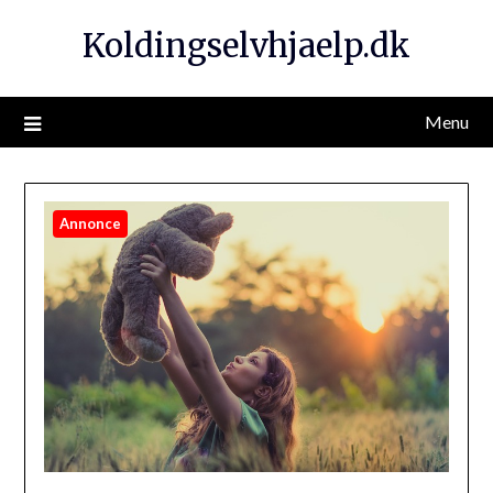
Koldingselvhjaelp.dk
Menu
Annonce