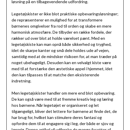
løsning på en tilbagevendende udfordring.
Legetøjskister er ikke blot praktiske opbevaringsløsninger;
de repræsenterer en mulighed for at transformere
børnenes omgivelser fra rod til orden og skabe en mere
harmonisk atmosfære. De tilbyder en række fordele, der
rækker ud over blot at holde værelset pænt. Med en
legetøjskiste kan man opnå både sikkerhed og tryghed,
idet de skarpe kanter og små dele holdes ude af vejen,
samtidig med at de mindsker risikoen for, at man træder på
noget ubehageligt. Desuden kan en velvalgt kiste være
med til at forstærke den æstetiske appel i hjemmet, idet
den kan tilpasses til at matche den eksisterende
indretning.
Men legetøjskister handler om mere end blot opbevaring.
De kan også være med til at fremme kreativ leg og læring
hos børnene. Når legetøjet er organiseret og let
tilgængeligt, bliver det lettere for børnene at finde det, de
har brug for, hvilket kan stimulere deres fantasi og
opfordre dem til at engagere sig i leg, der både er sjov og
lærerig. Denne artikel vil udforske de mange facetter af