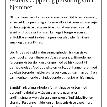
Æstetisk appel og personlig stil i
hjemmet
Når det kommer til at integrere en legetøjskiste i hjemmet,
er æstetik og personlig stil væsentlige faktorer at overveje.
En legetøjskiste behøver ikke blot at være en praktisk
løsning til opbevaring, men kan også fungere som et
stilfuldt element i indretningen, der afspejler familiens
smag og personlighed.
Der findes et væld af designmuligheder, fra klassiske
træmodeller der tilføjer en tidløs elegance, til moderne,
farverige kister der kan bidrage med et friskt pust til
børneværelset. Ved at vælge en kiste, der harmonerer med
de eksisterende møbler og farveskemaer, kan man opnå en
sammenhængende og indbydende atmosfære i hjemmet.
Samtidig giver muligheden for at tilpasse kisten med
personlige detaljer—såsom barnets navn eller
yndlingsfigurer—en ekstra dimension af individualitet og
charme. På denne måde kan en legetøjskiste være mere