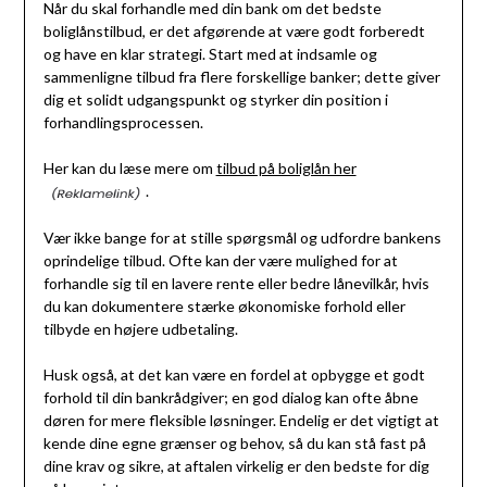
Når du skal forhandle med din bank om det bedste
boliglånstilbud, er det afgørende at være godt forberedt
og have en klar strategi. Start med at indsamle og
sammenligne tilbud fra flere forskellige banker; dette giver
dig et solidt udgangspunkt og styrker din position i
forhandlingsprocessen.
Her kan du læse mere om
tilbud på boliglån her
.
Vær ikke bange for at stille spørgsmål og udfordre bankens
oprindelige tilbud. Ofte kan der være mulighed for at
forhandle sig til en lavere rente eller bedre lånevilkår, hvis
du kan dokumentere stærke økonomiske forhold eller
tilbyde en højere udbetaling.
Husk også, at det kan være en fordel at opbygge et godt
forhold til din bankrådgiver; en god dialog kan ofte åbne
døren for mere fleksible løsninger. Endelig er det vigtigt at
kende dine egne grænser og behov, så du kan stå fast på
dine krav og sikre, at aftalen virkelig er den bedste for dig