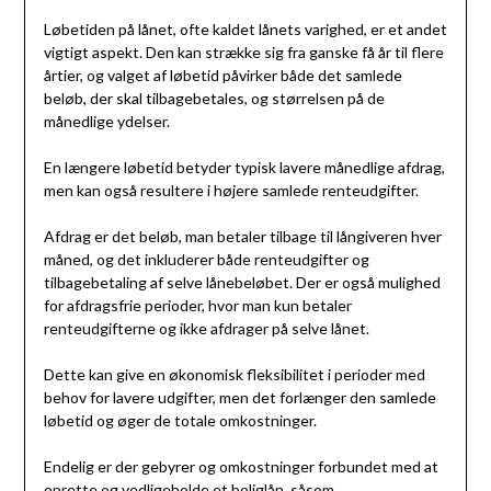
Løbetiden på lånet, ofte kaldet lånets varighed, er et andet
vigtigt aspekt. Den kan strække sig fra ganske få år til flere
årtier, og valget af løbetid påvirker både det samlede
beløb, der skal tilbagebetales, og størrelsen på de
månedlige ydelser.
En længere løbetid betyder typisk lavere månedlige afdrag,
men kan også resultere i højere samlede renteudgifter.
Afdrag er det beløb, man betaler tilbage til långiveren hver
måned, og det inkluderer både renteudgifter og
tilbagebetaling af selve lånebeløbet. Der er også mulighed
for afdragsfrie perioder, hvor man kun betaler
renteudgifterne og ikke afdrager på selve lånet.
Dette kan give en økonomisk fleksibilitet i perioder med
behov for lavere udgifter, men det forlænger den samlede
løbetid og øger de totale omkostninger.
Endelig er der gebyrer og omkostninger forbundet med at
oprette og vedligeholde et boliglån, såsom