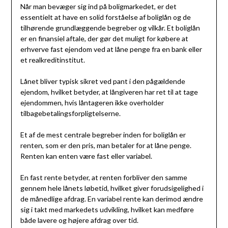
Når man bevæger sig ind på boligmarkedet, er det
essentielt at have en solid forståelse af boliglån og de
tilhørende grundlæggende begreber og vilkår. Et boliglån
er en finansiel aftale, der gør det muligt for købere at
erhverve fast ejendom ved at låne penge fra en bank eller
et realkreditinstitut.
Lånet bliver typisk sikret ved pant i den pågældende
ejendom, hvilket betyder, at långiveren har ret til at tage
ejendommen, hvis låntageren ikke overholder
tilbagebetalingsforpligtelserne.
Et af de mest centrale begreber inden for boliglån er
renten, som er den pris, man betaler for at låne penge.
Renten kan enten være fast eller variabel.
En fast rente betyder, at renten forbliver den samme
gennem hele lånets løbetid, hvilket giver forudsigelighed i
de månedlige afdrag. En variabel rente kan derimod ændre
sig i takt med markedets udvikling, hvilket kan medføre
både lavere og højere afdrag over tid.