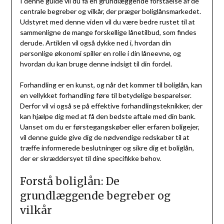
I denne guide vil du få en grundlæggende forståelse af de
centrale begreber og vilkår, der præger boliglånsmarkedet.
Udstyret med denne viden vil du være bedre rustet til at
sammenligne de mange forskellige lånetilbud, som findes
derude. Artiklen vil også dykke ned i, hvordan din
personlige økonomi spiller en rolle i din låneevne, og
hvordan du kan bruge denne indsigt til din fordel.
Forhandling er en kunst, og når det kommer til boliglån, kan
en vellykket forhandling føre til betydelige besparelser.
Derfor vil vi også se på effektive forhandlingsteknikker, der
kan hjælpe dig med at få den bedste aftale med din bank.
Uanset om du er førstegangskøber eller erfaren boligejer,
vil denne guide give dig de nødvendige redskaber til at
træffe informerede beslutninger og sikre dig et boliglån,
der er skræddersyet til dine specifikke behov.
Forstå boliglån: De
grundlæggende begreber og
vilkår