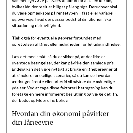
Sammenlign ÅOP på tværs af tilbud for at få en idé om,
hvilket lån der reelt er billigst på lang sigt. Derudover skal
du være opmærksom på rentetypen – fast eller variabel –
og overveje, hvad der passer bedst til din økonomiske
situation og risikovillighed.
Tjek også for eventuelle gebyrer forbundet med
oprettelsen af lånet eller muligheden for førtidig indfrielse.
Læs det med småt, så du er sikker på, at der ikke er
uventede betingelser, der kan påvirke den samlede pris.
Endelig kan det være nyttigt at bruge en låneberegner til
at simulere forskellige scenarier, så du kan se, hvordan
ændringer i rente eller løbetid vil påvirke dine månedlige
ydelser. Ved at tage disse faktorer i betragtning kan du
foretage en mere informeret beslutning og vælge det lån,
der bedst opfylder dine behov.
Hvordan din økonomi påvirker
din låneevne