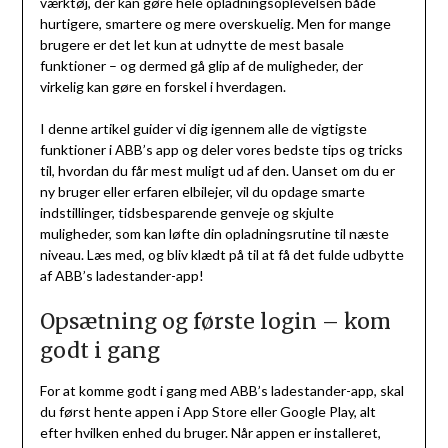
værktøj, der kan gøre hele opladningsoplevelsen både
hurtigere, smartere og mere overskuelig. Men for mange
brugere er det let kun at udnytte de mest basale
funktioner – og dermed gå glip af de muligheder, der
virkelig kan gøre en forskel i hverdagen.
I denne artikel guider vi dig igennem alle de vigtigste
funktioner i ABB’s app og deler vores bedste tips og tricks
til, hvordan du får mest muligt ud af den. Uanset om du er
ny bruger eller erfaren elbilejer, vil du opdage smarte
indstillinger, tidsbesparende genveje og skjulte
muligheder, som kan løfte din opladningsrutine til næste
niveau. Læs med, og bliv klædt på til at få det fulde udbytte
af ABB’s ladestander-app!
Opsætning og første login – kom
godt i gang
For at komme godt i gang med ABB’s ladestander-app, skal
du først hente appen i App Store eller Google Play, alt
efter hvilken enhed du bruger. Når appen er installeret,