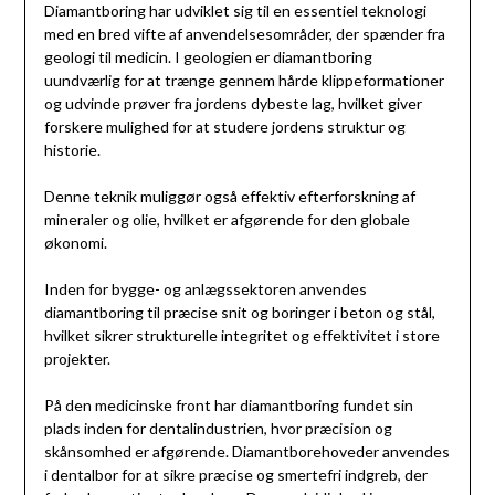
Diamantboring har udviklet sig til en essentiel teknologi
med en bred vifte af anvendelsesområder, der spænder fra
geologi til medicin. I geologien er diamantboring
uundværlig for at trænge gennem hårde klippeformationer
og udvinde prøver fra jordens dybeste lag, hvilket giver
forskere mulighed for at studere jordens struktur og
historie.
Denne teknik muliggør også effektiv efterforskning af
mineraler og olie, hvilket er afgørende for den globale
økonomi.
Inden for bygge- og anlægssektoren anvendes
diamantboring til præcise snit og boringer i beton og stål,
hvilket sikrer strukturelle integritet og effektivitet i store
projekter.
På den medicinske front har diamantboring fundet sin
plads inden for dentalindustrien, hvor præcision og
skånsomhed er afgørende. Diamantborehoveder anvendes
i dentalbor for at sikre præcise og smertefri indgreb, der