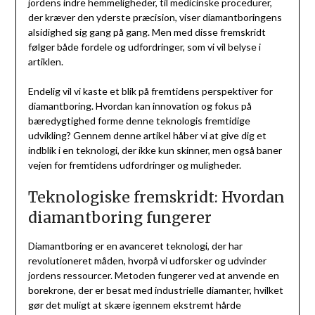
jordens indre hemmeligheder, til medicinske procedurer,
der kræver den yderste præcision, viser diamantboringens
alsidighed sig gang på gang. Men med disse fremskridt
følger både fordele og udfordringer, som vi vil belyse i
artiklen.
Endelig vil vi kaste et blik på fremtidens perspektiver for
diamantboring. Hvordan kan innovation og fokus på
bæredygtighed forme denne teknologis fremtidige
udvikling? Gennem denne artikel håber vi at give dig et
indblik i en teknologi, der ikke kun skinner, men også baner
vejen for fremtidens udfordringer og muligheder.
Teknologiske fremskridt: Hvordan
diamantboring fungerer
Diamantboring er en avanceret teknologi, der har
revolutioneret måden, hvorpå vi udforsker og udvinder
jordens ressourcer. Metoden fungerer ved at anvende en
borekrone, der er besat med industrielle diamanter, hvilket
gør det muligt at skære igennem ekstremt hårde