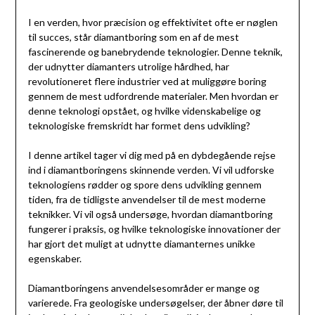
I en verden, hvor præcision og effektivitet ofte er nøglen
til succes, står diamantboring som en af de mest
fascinerende og banebrydende teknologier. Denne teknik,
der udnytter diamanters utrolige hårdhed, har
revolutioneret flere industrier ved at muliggøre boring
gennem de mest udfordrende materialer. Men hvordan er
denne teknologi opstået, og hvilke videnskabelige og
teknologiske fremskridt har formet dens udvikling?
I denne artikel tager vi dig med på en dybdegående rejse
ind i diamantboringens skinnende verden. Vi vil udforske
teknologiens rødder og spore dens udvikling gennem
tiden, fra de tidligste anvendelser til de mest moderne
teknikker. Vi vil også undersøge, hvordan diamantboring
fungerer i praksis, og hvilke teknologiske innovationer der
har gjort det muligt at udnytte diamanternes unikke
egenskaber.
Diamantboringens anvendelsesområder er mange og
varierede. Fra geologiske undersøgelser, der åbner døre til