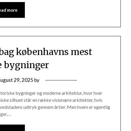
ead more
 bag københavns mest
e bygninger
august 29, 2025
by
storiske bygninger og moderne arkitektur, hvor hver
iske silhuet står en række visionære arkitekter, hvis
hovedstadens udtryk gennem årtier. Men hvem er egentlig
nger,…