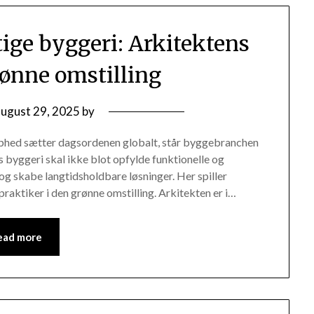
ige byggeri: Arkitektens
grønne omstilling
august 29, 2025
by
aphed sætter dagsordenen globalt, står byggebranchen
 byggeri skal ikke blot opfylde funktionelle og
og skabe langtidsholdbare løsninger. Her spiller
praktiker i den grønne omstilling. Arkitekten er i…
ead more