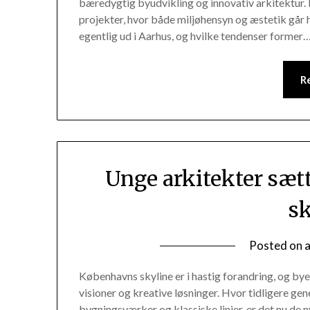
bæredygtig byudvikling og innovativ arkitektur. 
projekter, hvor både miljøhensyn og æstetik går 
egentlig ud i Aarhus, og hvilke tendenser former
R
Unge arkitekter sæ
s
Posted on
Københavns skyline er i hastig forandring, og bye
visioner og kreative løsninger. Hvor tidligere 
bygningsværker og klassiske linjer, er det nu de 