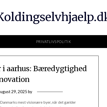
Koldingselvhjaelp.d
PRIVATLIVSPOLITIK
r i aarhus: Bæredygtighed
nnovation
august 29, 2025
by
f Danmarks mest visionære byer, når det gælder