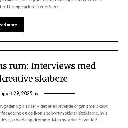
ik. De unge arkitekter bringer…
ead more
ns rum: Interviews med
reative skabere
august 29, 2025
by
, gader og pladser – det er en levende organisme, skabt
g facaderne og de ikoniske byrum står arkitekterne, hvis
d at leve, arbejde og drømme. Men hvordan bliver idé…