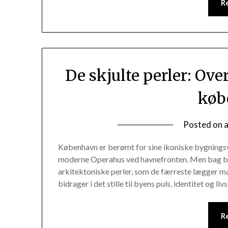
R
De skjulte perler: Ove
køb
Posted on
København er berømt for sine ikoniske bygnings
moderne Operahus ved havnefronten. Men bag by
arkitektoniske perler, som de færreste lægger mæ
bidrager i det stille til byens puls, identitet og li
R