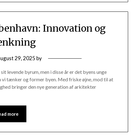
øbenhavn: Innovation og
ænkning
august 29, 2025
by
sit levende byrum, men i disse år er det byens unge
n vi tænker og former byen. Med friske øjne, mod til at
hed bringer den nye generation af arkitekter
ead more