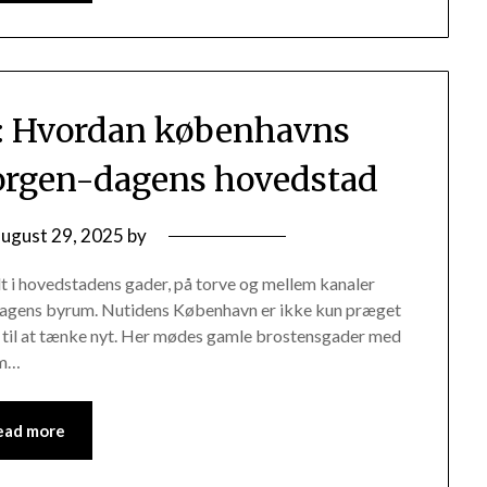
: Hvordan københavns
orgen-dagens hovedstad
august 29, 2025
by
t i hovedstadens gader, på torve og mellem kanaler
ndagens byrum. Nutidens København er ikke kun præget
lje til at tænke nyt. Her mødes gamle brostensgader med
em…
ead more