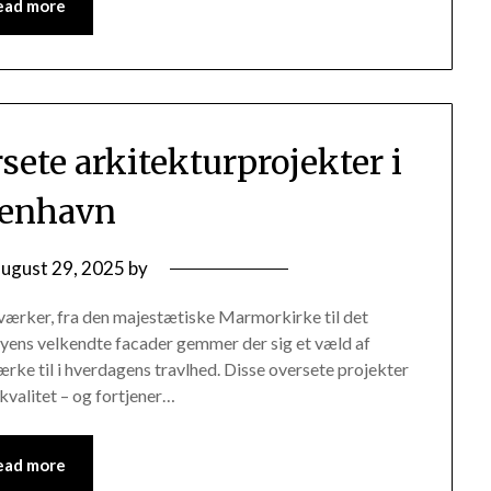
ead more
rsete arkitekturprojekter i
enhavn
august 29, 2025
by
værker, fra den majestætiske Marmorkirke til det
ens velkendte facader gemmer der sig et væld af
rke til i hverdagens travlhed. Disse oversete projekter
vskvalitet – og fortjener…
ead more