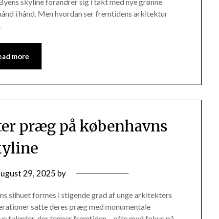
Byens skyline forandrer sig i takt med nye grønne
hånd i hånd. Men hvordan ser fremtidens arkitektur
…
ead more
tter præg på københavns
kyline
august 29, 2025
by
ns silhuet formes i stigende grad af unge arkitekters
generationer satte deres præg med monumentale
nye talenter, der tegner fremtiden – ofte med fokus på